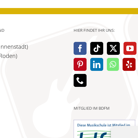
ND
HIER FINDET IHR UNS:
(Innenstadt)
(Roden)
MITGLIED IM BDFM