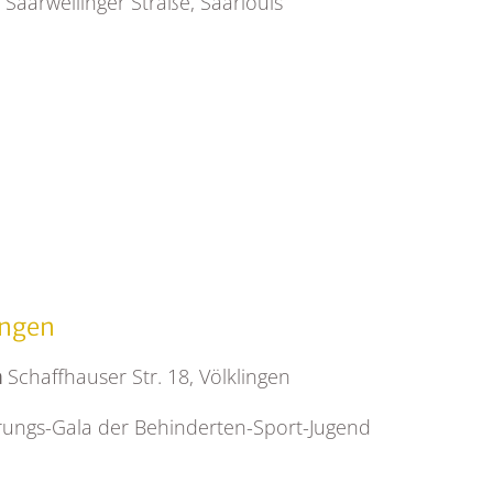
n
Saarwellinger Straße, Saarlouis
ingen
n
Schaffhauser Str. 18, Völklingen
hrungs-Gala der Behinderten-Sport-Jugend