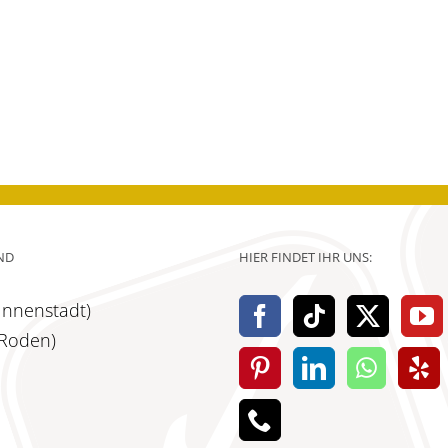
ND
HIER FINDET IHR UNS:
(Innenstadt)
(Roden)