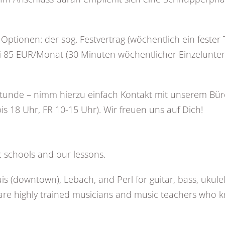
tionen: der sog. Festvertrag (wöchentlich ein fester T
ei 85 EUR/Monat (30 Minuten wöchentlicher Einzelunter
estunde – nimm hierzu einfach Kontakt mit unserem B
 18 Uhr, FR 10-15 Uhr). Wir freuen uns auf Dich!
c schools and our lessons.
uis (downtown), Lebach, and Perl for guitar, bass, uku
 are highly trained musicians and music teachers who k