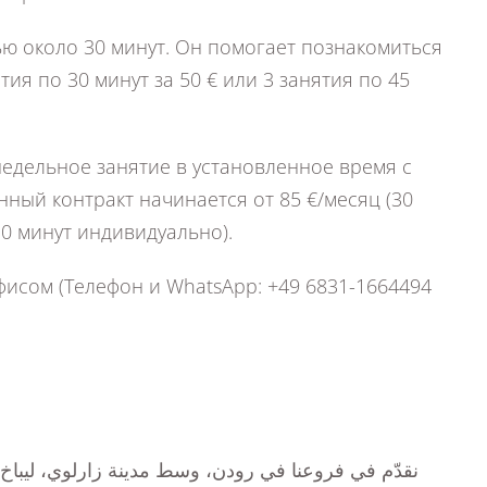
ю около 30 минут. Он помогает познакомиться
я по 30 минут за 50 € или 3 занятия по 45
едельное занятие в установленное время с
ный контракт начинается от 85 €/месяц (30
30 минут индивидуально).
исом (Телефон и WhatsApp: +49 6831-1664494
نقدّم في فروعنا في رودن، وسط مدينة زارلوي، ليباخ وبي