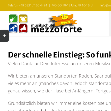
Zum
Telefon
+49 6831 / 166 4494
| MO-DO 10-18 Uhr, FR 10-15 Uhr
|
info@me
Inhalt
springen
Toggle
Sliding
Bar
Der schnelle Einstieg: So funk
Area
Vielen Dank für Dein Interesse an unseren Musik
Wir bieten an unseren Standorten Roden, Saarlouis
vieles mehr an (manches davon jedoch standortabh
genau wissen, wie der Hase bei Anfängern, Fortgesc
Grundsätzlich bieten wir immer eine kostenlose u
die LehrerIn und das Instrument kennenzulernen. 