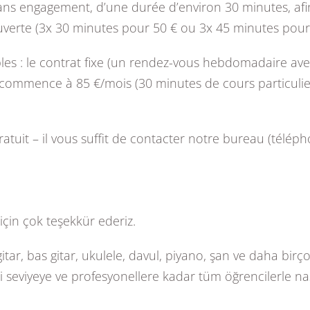
ans engagement, d’une durée d’environ 30 minutes, afin 
rte (3x 30 minutes pour 50 € ou 3x 45 minutes pour 
ibles : le contrat fixe (un rendez-vous hebdomadaire a
ixe commence à 85 €/mois (30 minutes de cours particul
gratuit – il vous suffit de contacter notre bureau (tél
 için çok teşekkür ederiz.
gitar, bas gitar, ukulele, davul, piyano, şan ve daha b
ri seviyeye ve profesyonellere kadar tüm öğrencilerle nas