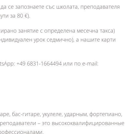
да се запознаете със школата, преподавателя
ти за 80 €).
ирано занятие с определена месечна такса)
индивидуален урок седмично), а нашите карти
App: +49 6831-1664494 или по e-mail:
ре, бас-гитаре, укулеле, ударным, фортепиано,
 преподаватели – это высококвалифицированные
профессионалами.