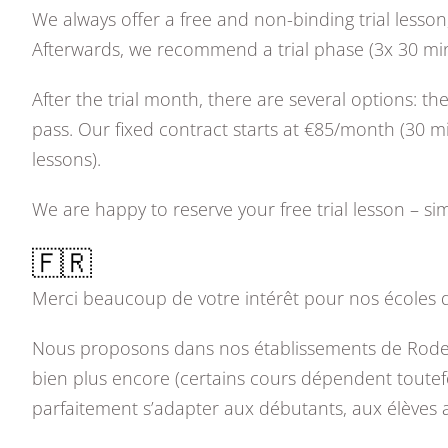
We always offer a free and non-binding trial lesso
Afterwards, we recommend a trial phase (3x 30 min
After the trial month, there are several options: th
pass. Our fixed contract starts at €85/month (30 mi
lessons).
We are happy to reserve your free trial lesson – 
🇫🇷
Merci beaucoup de votre intérêt pour nos écoles 
Nous proposons dans nos établissements de Roden, c
bien plus encore (certains cours dépendent toutefo
parfaitement s’adapter aux débutants, aux élèves 