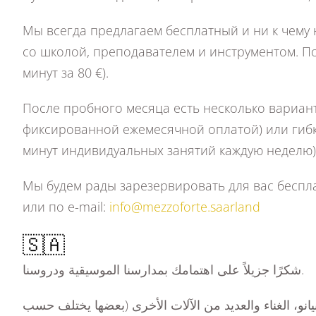
Мы всегда предлагаем бесплатный и ни к чему
со школой, преподавателем и инструментом. По
минут за 80 €).
После пробного месяца есть несколько вариан
фиксированной ежемесячной оплатой) или гибки
минут индивидуальных занятий каждую неделю),
Мы будем рады зарезервировать для вас беспл
или по e-mail:
info@mezzoforte.saarland
🇸🇦
شكرًا جزيلاً على اهتمامك بمدارسنا الموسيقية ودروسنا.
بيانو، الغناء والعديد من الآلات الأخرى (بعضها يختلف حسب