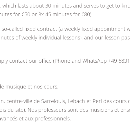
n, which lasts about 30 minutes and serves to get to kn
utes for €50 or 3x 45 minutes for €80).
e so-called fixed contract (a weekly fixed appointment wi
nutes of weekly individual lessons), and our lesson pass
simply contact our office (Phone and WhatsApp +49 683
de musique et nos cours.
entre-ville de Sarrelouis, Lebach et Perl des cours de 
is du site). Nos professeurs sont des musiciens et ens
avancés et aux professionnels.