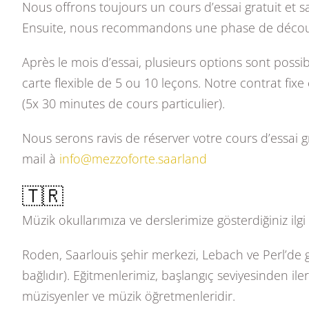
Nous offrons toujours un cours d’essai gratuit et s
Ensuite, nous recommandons une phase de découve
Après le mois d’essai, plusieurs options sont poss
carte flexible de 5 ou 10 leçons. Notre contrat f
(5x 30 minutes de cours particulier).
Nous serons ravis de réserver votre cours d’essai 
mail à
info@mezzoforte.saarland
🇹🇷
Müzik okullarımıza ve derslerimize gösterdiğiniz ilgi
Roden, Saarlouis şehir merkezi, Lebach ve Perl’de 
bağlıdır). Eğitmenlerimiz, başlangıç seviyesinden ile
müzisyenler ve müzik öğretmenleridir.