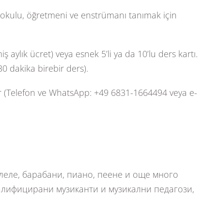
 okulu, öğretmeni ve enstrümanı tanımak için
ylık ücret) veya esnek 5’li ya da 10’lu ders kartı.
0 dakika birebir ders).
dir (Telefon ve WhatsApp: +49 6831-1664494 veya e-
улеле, барабани, пиано, пеене и още много
валифицирани музиканти и музикални педагози,