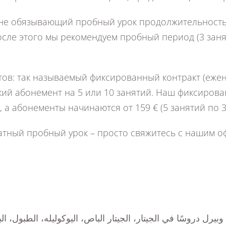
 не обязывающий пробный урок продолжительность
сле этого мы рекомендуем пробный период (3 заняти
тов: так называемый фиксированный контракт (ежен
й абонемент на 5 или 10 занятий. Наш фиксирован
 а абонементы начинаются от 159 € (5 занятий по 
атный пробный урок – просто свяжитесь с нашим оф
رل دروسًا في الجيتار، الجيتار الباص، اليوكوليله، الطبول، ال