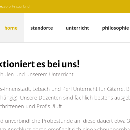
zzoforte.saarland
home
standorte
unterricht
philosophie
tioniert es bei uns!
schulen und unserem Unterricht
-Innenstadt, Lebach und Perl Unterricht für Gitarre, B
ängig). Unsere Dozenten sind fachlich bestens ausge
hrittenen und Profis läuft.
nd unverbindliche Probestunde an, diese dauert etwa 3
Im Anschluss daran empfiehlt sich eine Schnupperphas