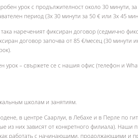
обен урок с продължителност около 30 минути, за 
телен период (3x 30 минути за 50 € или 3x 45 мину
така нареченият фиксиран договор (седмично фикс
иксиран договор започва от 85 €/месец (30 минути 
рок).
 урок – свържете се с нашия офис (телефон и Whats
кальным школам и занятиям.
ене, в центре Саарлуи, в Лебахе и в Перле по гита
рые из них зависят от конкретного филиала). Наши
, как работать с начинающими, продолжающими и 