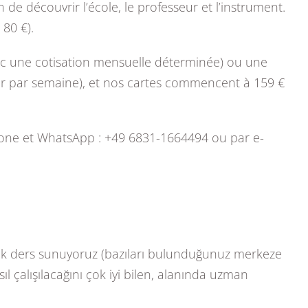
de découvrir l’école, le professeur et l’instrument.
80 €).
vec une cotisation mensuelle déterminée) ou une
ier par semaine), et nos cartes commencent à 159 €
éphone et WhatsApp : +49 6831-1664494 ou par e-
irçok ders sunuyoruz (bazıları bulunduğunuz merkeze
ıl çalışılacağını çok iyi bilen, alanında uzman