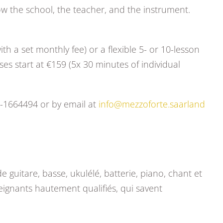
ow the school, the teacher, and the instrument.
th a set monthly fee) or a flexible 5- or 10-lesson
es start at €159 (5x 30 minutes of individual
1-1664494 or by email at
info@mezzoforte.saarland
guitare, basse, ukulélé, batterie, piano, chant et
eignants hautement qualifiés, qui savent