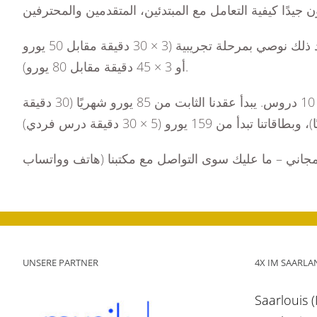
نقدّم دائمًا درسًا تجريبيًا مجانيًا وغير ملزم، مدته حوالي 30 دقيقة، للتعرف على المدرسة، المدرس والآلة الموسيقية. بعد ذلك نوصي بمرحلة تجريبية (3 × 30 دقيقة مقابل 50 يورو
أو 3 × 45 دقيقة مقابل 80 يورو).
بعد الشهر التجريبي، هناك عدة خيارات: العقد الثابت (موعد أسبوعي ثابت برسوم شهرية محددة) أو بطاقة مرنة من 5 أو 10 دروس. يبدأ عقدنا الثابت من 85 يورو شهريًا (30 دقيقة
UNSERE PARTNER
4X IM SAARLA
Saarlouis 