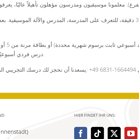
درس فردي أسبوعيًا)، وبطاقاتنا تبدأ من 159 يورو (5 × 30 دقيقة درس فردي).
ND
HIER FINDET IHR UNS:
(Innenstadt)