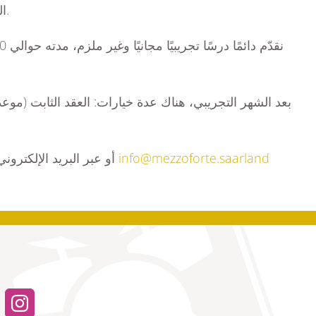
الفرع). معلمونا موسيقيون ومدرسون مؤهلون تأهيلاً عاليًا، يعرفون جيدًا كيفية التعامل مع المبتدئين، المتقدمين والمحترفين.
يسعدنا أن نحجز لك درسك التجريبي المجاني – ما عليك سوى التواصل مع مكتبنا (هاتف وواتساب: ‎+49 6831-1664494 أو عبر البريد الإلكتروني
info@mezzoforte.saarland