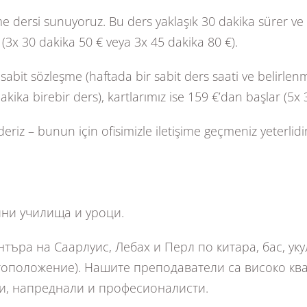
e dersi sunuyoruz. Bu ders yaklaşık 30 dakika sürer ve
(3x 30 dakika 50 € veya 3x 45 dakika 80 €).
 sözleşme (haftada bir sabit ders saati ve belirlenmiş a
ika birebir ders), kartlarımız ise 159 €’dan başlar (5x 3
riz – bunun için ofisimizle iletişime geçmeniz yeterli
лни училища и уроци.
търа на Саарлуис, Лебах и Перл по китара, бас, ук
естоположение). Нашите преподаватели са високо к
щи, напреднали и професионалисти.