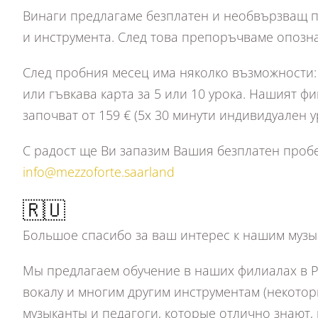
Винаги предлагаме безплатен и необвързващ пр
и инструмента. След това препоръчваме опознава
След пробния месец има няколко възможности: 
или гъвкава карта за 5 или 10 урока. Нашият ф
започват от 159 € (5x 30 минути индивидуален у
С радост ще Ви запазим Вашия безплатен пробен
info@mezzoforte.saarland
🇷🇺
Большое спасибо за ваш интерес к нашим музы
Мы предлагаем обучение в наших филиалах в Род
вокалу и многим другим инструментам (некото
музыканты и педагоги, которые отлично знают