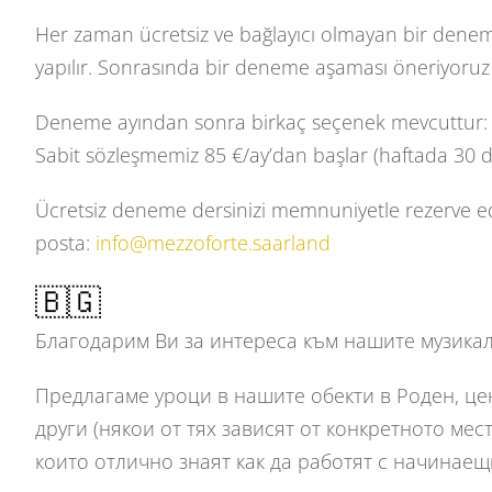
Her zaman ücretsiz ve bağlayıcı olmayan bir denem
yapılır. Sonrasında bir deneme aşaması öneriyoruz 
Deneme ayından sonra birkaç seçenek mevcuttur: sabit
Sabit sözleşmemiz 85 €/ay’dan başlar (haftada 30 dak
Ücretsiz deneme dersinizi memnuniyetle rezerve ede
posta:
info@mezzoforte.saarland
🇧🇬
Благодарим Ви за интереса към нашите музика
Предлагаме уроци в нашите обекти в Роден, цен
други (някои от тях зависят от конкретното м
които отлично знаят как да работят с начинае