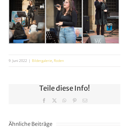
9. Juni 2022
|
Bildergalerie
,
Roden
Teile diese Info!
Facebook
X
WhatsApp
Pinterest
E-
Mail
Ähnliche Beiträge