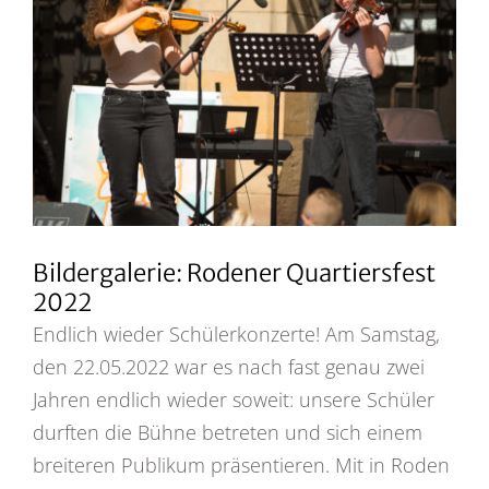
Bild
Bildergalerie: Rodener Quartiersfest
2022
Endlich wieder Schülerkonzerte! Am Samstag,
den 22.05.2022 war es nach fast genau zwei
Jahren endlich wieder soweit: unsere Schüler
durften die Bühne betreten und sich einem
breiteren Publikum präsentieren. Mit in Roden