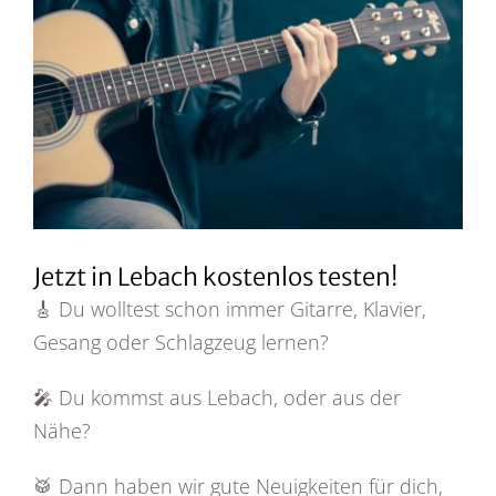
Bild
Jetzt in Lebach kostenlos testen!
🎸 Du wolltest schon immer Gitarre, Klavier,
Gesang oder Schlagzeug lernen?
🎤 Du kommst aus Lebach, oder aus der
Nähe?
🥁 Dann haben wir gute Neuigkeiten für dich,