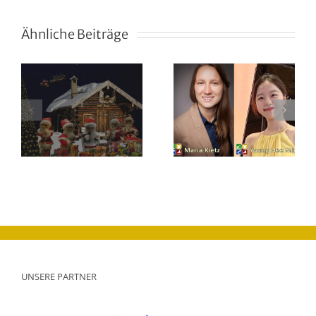
Ähnliche Beiträge
Neue
Kolleginnen
Endlich
im Team –
wieder
sgeschenke
Unterrichtsangebot
Schüler auf
wird
der Bühne!
ausgebaut
UNSERE PARTNER