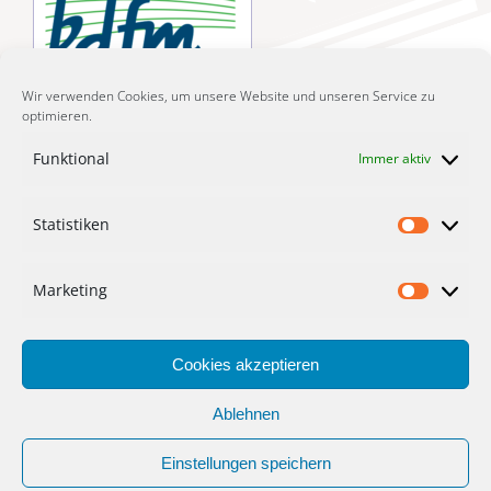
Wir verwenden Cookies, um unsere Website und unseren Service zu
optimieren.
Funktional
Immer aktiv
LIZENZIERTE MUSIKGARTEN-KURSE
Statistiken
Statist
Marketing
Market
Cookies akzeptieren
Ablehnen
Einstellungen speichern
©
2026 musikschule mezzoforte |
made with ♥ by punktbar
|